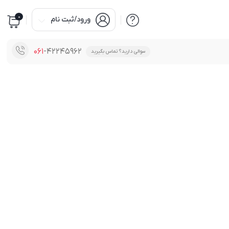
0
ورود/ثبت نام
061
-42245962
سوالی دارید؟ تماس بگیرید