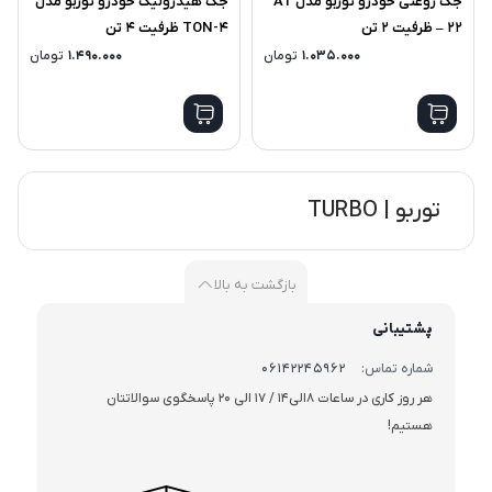
جک روغنی خودرو توربو مدل AT
جک هیدرولیک خودرو توربو مدل
– 22 ظرفیت 2 تن
4-TON ظرفیت 4 تن
1.035.000
تومان
1.490.000
تومان
توربو | TURBO
بازگشت به بالا
پشتیبانی
شماره تماس:
06142245962
هر روز کاری در ساعات 8الی14 / 17 الی 20 پاسخگوی سوالاتتان
هستیم!