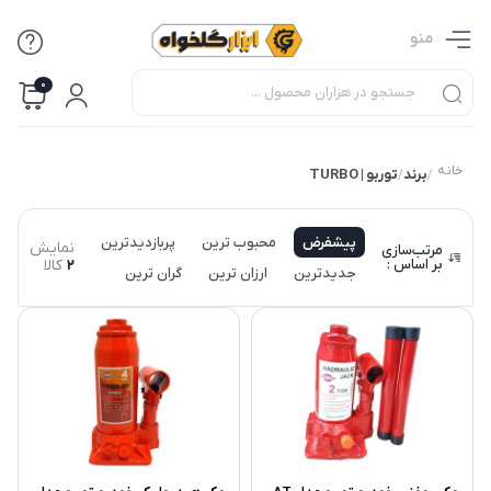
منو
0
خانه
برند
توربو | TURBO
/
/
پیشفرض
محبوب ترین
پربازدیدترین
نمایش
مرتب‌سازی
بر اساس :
2
کالا
جدیدترین
ارزان ترین
گران ترین