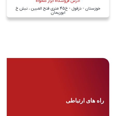
آدرس فروشگاه ابزار گلخواه
خوزستان - دزفول - خ45 متری فتح المبین ، نبش خ
ابوریحان
راه های ارتباطی