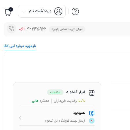
0
ورود/ثبت نام
061
-42245962
سوالی دارید؟ تماس بگیرید
بازخورد درباره این کالا
ابزار گلخواه
منتخب
100%
رضایت خریداران
عملکرد
عالی
ناموجود
ارسال توسط فروشگاه ابزار گلخواه