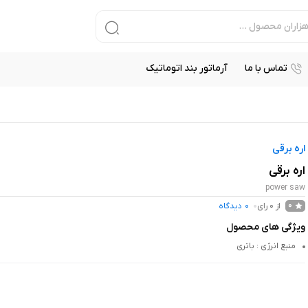
تماس با ما
آرماتور بند اتوماتیک
اره برقی
اره برقی
power saw
از 0 رای
0
دیدگاه
0
ویژگی های محصول
منبع انرژی
: باتری