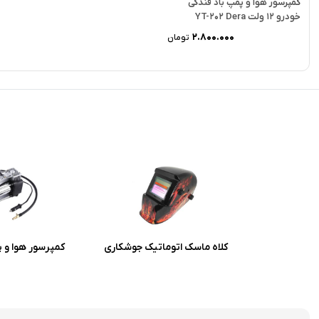
کمپرسور هوا و پمپ باد فندکی
خودرو 12 ولت YT-202 Dera
2.800.000
تومان
کلاه ماسک اتوماتیک جوشکاری
کمپرسور هوا و پ
مدل ولدینگ هلمت
خودرو 12 ولت YT-202 Dera