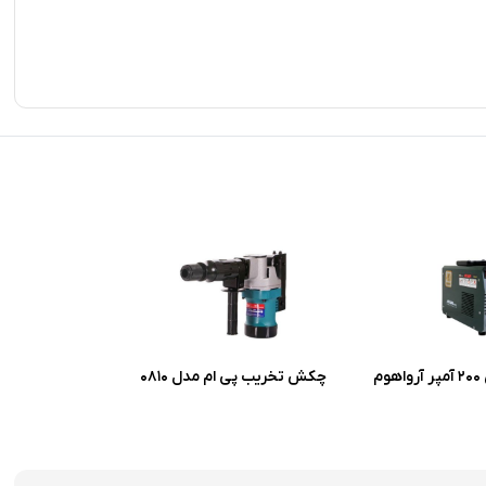
اینورتر جوشکاری ۲۰۰ آمپر آرواهوم
چکش تخریب پی ام مدل 0810