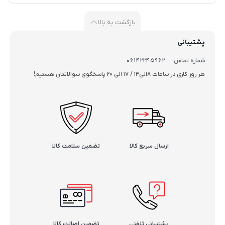
بازگشت به بالا
پشتیبانی
شماره تماس:
06142245962
هر روز کاری در ساعات 8الی14 / 17 الی 20 پاسخگوی سوالاتتان هستیم!
ارسال سریع کالا
تضمین سلامت کالا
تخفیف ویژه دریل شارژی 12 ولت پی ای پی « در فروشگاه ابزار گلخواه »
پشتیبانی تلفنی
تضمین اصالت کالا