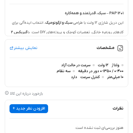
1201 PAP – سبک، قدرتمند و همه‌کاره
این دریل شارژی ۱۲ ولت با طراحی
سبک و ارگونومیک
، انتخاب ایده‌آلی برای
کارهای روزمره خانگی، تعمیرات کوچک و پروژه‌های DIY است. با
گیربکس ۲
سرعته
و
کنترل سرعت قابل تنظیم
، می‌توانید روی سطوح مختلف با دقت
مشخصات
نمایش بیشتر
بالا کار کنید.
ویژگی‌های کلیدی:
ولتاژ
12 ولت
سرعت در حالت آزاد
ولتاژ ۱۲ ولت
– مناسب برای کارهای سبک تا نیمه‌سنگین
0-400 / 0-1350 دور در دقیقه
سه نظام
10 میلی‌متر
کنترل سرعت
دارد
سرعت دوگانه
(۰-۴۰۰ و ۰-۱۳۵۰ دور در دقیقه) – انعطاف‌پذیری در کار
سه نظام ۱۰ میلی‌متری
– قابلیت استفاده با مته‌های استاندارد
بازخورد درباره این کالا
چراغ LED
– روشنایی محیط کار در فضاهای تاریک
طراحی کم‌وزن
– کاهش خستگی در استفاده طولانی‌مدت
نظرات
افزودن نظر جدید +
هنوز بررسی‌ای ثبت نشده است.