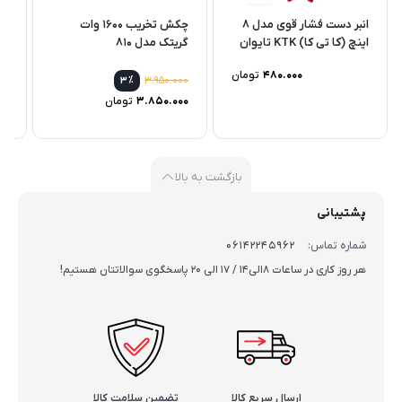
انبر دست فشار قوی مدل 8
چکش تخریب 1600 وات
جک
اینچ (کا تی کا) KTK تایوان
گریتک مدل 810
مدل 4-N
480.000
تومان
٪
3.950.000
3
3.850.000
تومان
بازگشت به بالا
پشتیبانی
شماره تماس:
06142245962
هر روز کاری در ساعات 8الی14 / 17 الی 20 پاسخگوی سوالاتتان هستیم!
ارسال سریع کالا
تضمین سلامت کالا